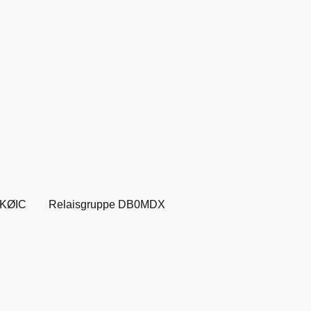
KØIC
Relaisgruppe DB0MDX