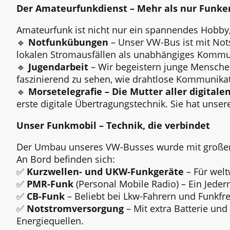
Der Amateurfunkdienst – Mehr als nur Funke
Amateurfunk ist nicht nur ein spannendes Hobby
🔹
Notfunkübungen
–
Unser VW-Bus ist mit Nots
lokalen Stromausfällen als unabhängiges Kommu
🔹
Jugendarbeit
– Wir begeistern junge Menschen
faszinierend zu sehen, wie drahtlose Kommunika
🔹
Morsetelegrafie – Die Mutter aller digital
erste digitale Übertragungstechnik. Sie hat uns
Unser Funkmobil – Technik, die verbindet
Der Umbau unseres VW-Busses wurde mit großer 
An Bord befinden sich:
✅
Kurzwellen- und UKW-Funkgeräte
– Für welt
✅
PMR-Funk
(Personal Mobile Radio) – Ein Jede
✅
CB-Funk
– Beliebt bei Lkw-Fahrern und Funkfr
✅
Notstromversorgung
– Mit extra Batterie un
Energiequellen.